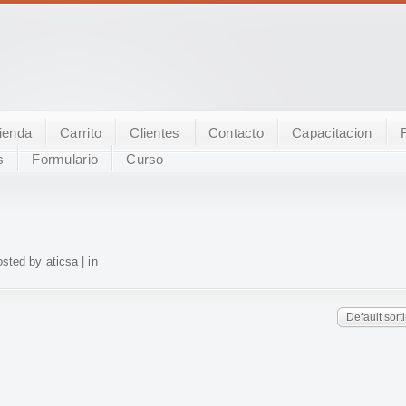
ienda
Carrito
Clientes
Contacto
Capacitacion
s
Formulario
Curso
sted by aticsa | in
Default sort